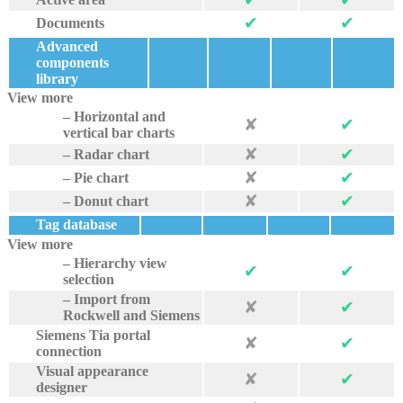
✔︎
✔︎
Documents
Advanced
components
library
View more
– Horizontal and
✘
✔︎
vertical bar charts
✘
✔︎
– Radar chart
✘
✔︎
– Pie chart
✘
✔︎
– Donut chart
Tag database
View more
– Hierarchy view
✔︎
✔︎
selection
– Import from
✘
✔︎
Rockwell and Siemens
Siemens Tia portal
✘
✔︎
connection
Visual appearance
✘
✔︎
designer