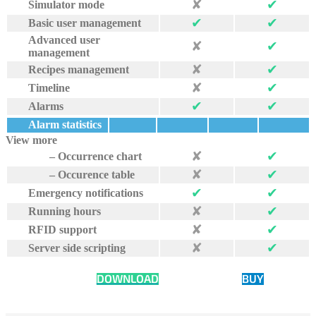
✘
✔︎
Simulator mode
✔︎
✔︎
Basic user management
Advanced user
✘
✔︎
management
✘
✔︎
Recipes management
✘
✔︎
Timeline
✔︎
✔︎
Alarms
Alarm statistics
View more
✘
✔︎
– Occurrence chart
✘
✔︎
– Occurence table
✔︎
✔︎
Emergency notifications
✘
✔︎
Running hours
✘
✔︎
RFID support
✘
✔︎
Server side scripting
DOWNLOAD
BUY