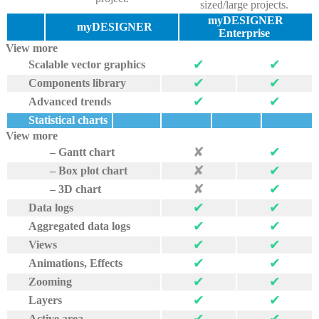
sized/large projects.
myDESIGNER
myDESIGNER
Enterprise
View more
✔︎
✔︎
Scalable vector graphics
✔︎
✔︎
Components library
✔︎
✔︎
Advanced trends
Statistical charts
View more
✘
✔︎
– Gantt chart
✘
✔︎
– Box plot chart
✘
✔︎
– 3D chart
✔︎
✔︎
Data logs
✔︎
✔︎
Aggregated data logs
✔︎
✔︎
Views
✔︎
✔︎
Animations, Effects
✔︎
✔︎
Zooming
✔︎
✔︎
Layers
✔︎
✔︎
Active area