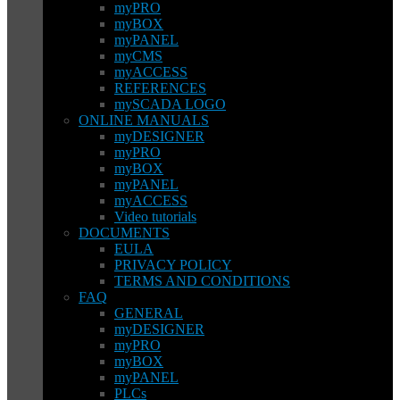
myPRO
myBOX
myPANEL
myCMS
myACCESS
REFERENCES
mySCADA LOGO
ONLINE MANUALS
myDESIGNER
myPRO
myBOX
myPANEL
myACCESS
Video tutorials
DOCUMENTS
EULA
PRIVACY POLICY
TERMS AND CONDITIONS
FAQ
GENERAL
myDESIGNER
myPRO
myBOX
myPANEL
PLCs