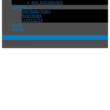
SQL DATABASES
CONTACTS
DISTRIBUTORS
PARTNERS
CONTACTS
SHOP
LOGIN
0
No products in the cart.