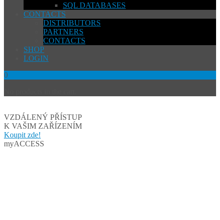
SQL DATABASES
CONTACTS
DISTRIBUTORS
PARTNERS
CONTACTS
SHOP
LOGIN
0
No products in the cart.
VZDÁLENÝ PŘÍSTUP
K VAŠIM ZAŘÍZENÍM
Koupit zde!
myACCESS