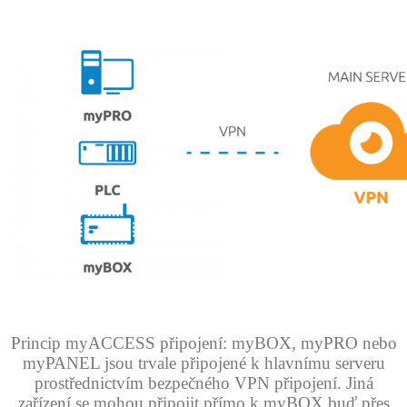
.
.
Princip myACCESS připojení: myBOX, myPRO nebo
myPANEL jsou trvale připojené k hlavnímu serveru
prostřednictvím bezpečného VPN připojení. Jiná
zařízení se mohou připojit přímo k myBOX buď přes