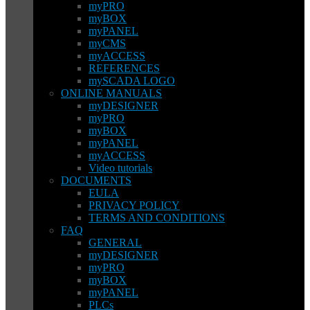
myPRO
myBOX
myPANEL
myCMS
myACCESS
REFERENCES
mySCADA LOGO
ONLINE MANUALS
myDESIGNER
myPRO
myBOX
myPANEL
myACCESS
Video tutorials
DOCUMENTS
EULA
PRIVACY POLICY
TERMS AND CONDITIONS
FAQ
GENERAL
myDESIGNER
myPRO
myBOX
myPANEL
PLCs