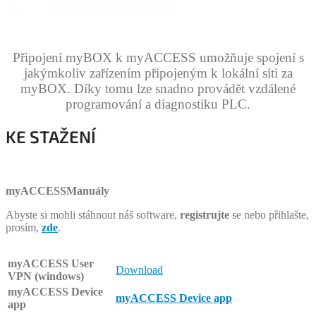
.
Připojení myBOX k myACCESS umožňuje spojení s
jakýmkoliv zařízením připojeným k lokální síti za
myBOX. Díky tomu lze snadno provádět vzdálené
programování a diagnostiku PLC.
KE STAŽENÍ
B
myACCESS
Manuály
Abyste si mohli stáhnout náš software,
registrujte
se nebo přihlašte,
prosím,
zde
.
myACCESS User
Download
VPN (windows)
myACCESS Device
myACCESS Device app
app