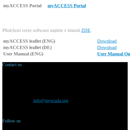
myACCESS Portal
myACCESS Portal
.
Předchozí verze softwaru najdete v historii
ZDE
.
myACCESS leaflet (ENG)
Download
myACCESS leaflet (DE)
Download
User Manual (ENG)
User Manual On
Contact us
Main Office:
Velvarská 1699/29
160 00 Prague
Czech Republic
General inquiry:
info@myscada.org
Phone: +420 321 400 184
Follow us