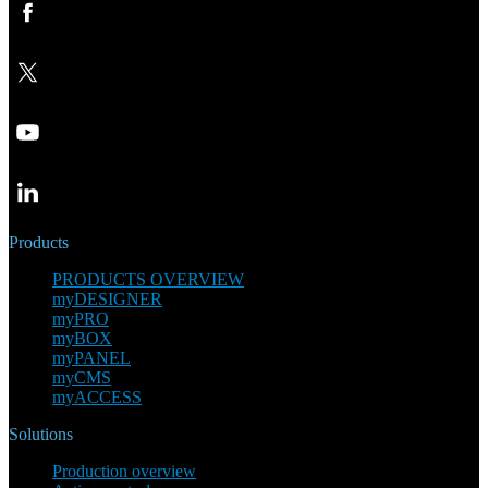
Products
PRODUCTS OVERVIEW
myDESIGNER
myPRO
myBOX
myPANEL
myCMS
myACCESS
Solutions
Production overview